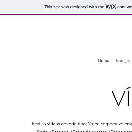
This site was designed with the
.com
web
Home
Trabajos
V
Realizo vídeos de todo tipo; Vídeo corporativo emp
Boda y Preboda. Vídeos de eventos. Vídeos para 